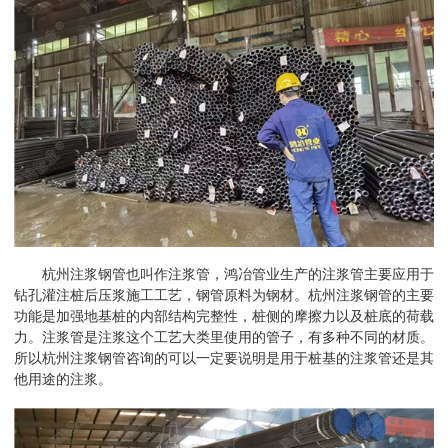
杭州注浆钢管
也叫作注浆管，鸿冶管业生产的注浆管主要应用于
钻孔灌注桩后压浆施工工艺，钢管原料为钢材。
杭州注浆钢管
的主要
功能是加强地基桩的内部结构完整性，桩侧的摩擦力以及桩底的荷载
力。注浆管是注浆这个工艺大类里使用的管子，有多种不同的材质。
所以
杭州注浆钢管
咨询的可以一定要说明是用于桩基的注浆管还是其
他用途的注浆。