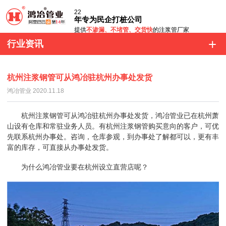
22
年专为民企打桩公司
提供
不渗漏、不堵管、交货快
的注浆管厂家
行业资讯
杭州注浆钢管可从鸿冶驻杭州办事处发货
鸿冶管业 2020.11.18
杭州注浆钢管可从鸿冶驻杭州办事处发货
，鸿冶管业已在杭州萧
山设有仓库和常驻业务人员。有
杭州注浆钢管
购买意向的客户，可优
先联系杭州办事处。咨询，仓库参观，到办事处了解都可以，更有丰
富的库存，可直接从办事处发货。
为什么鸿冶管业要在杭州设立直营店呢？