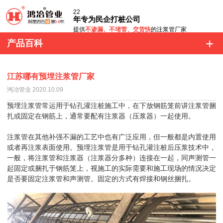
22
年专为民企打桩公司
提供
不渗漏、不堵管、交货快
的注浆管厂家
产品百科
江苏哪有预埋注浆管厂家
鸿冶管业 2020.10.09
预埋注浆管常运用于钻孔灌注桩施工中，在下放钢筋笼前讲注浆管捆
扎或固定在钢筋上，通常要配有注浆器（压浆器）一起使用。
注浆管在其他补强不漏的工艺中也有广泛应用，但一般都是内置使用
或者再注浆表面使用。预埋注浆管是用于钻孔灌注桩后压浆技术中，
一般，将注浆管和注浆器（注浆器分多种）连接在一起，同声测管一
起固定或捆扎于钢筋笼上，视施工的实际需要和施工现场的情况决定
是否要固定注浆管和声测管。固定的方式有焊接和钢丝捆扎。