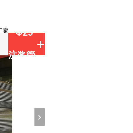
厂家
Φ25
注浆管