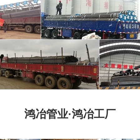
鸿冶管业·鸿冶工厂