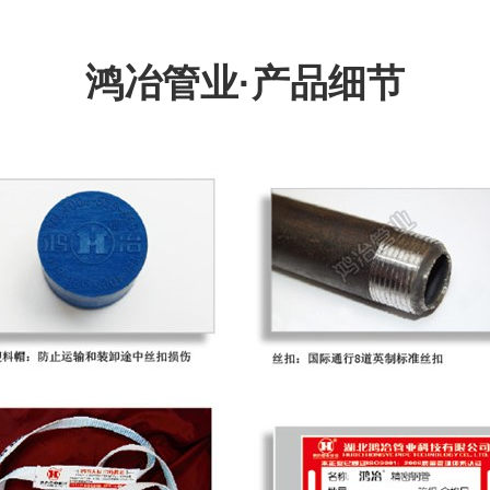
鸿冶管业·产品细节