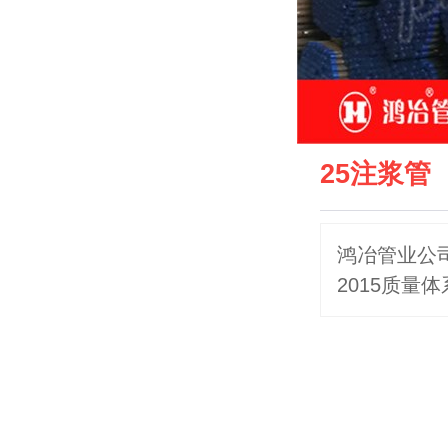
25注浆管
鸿冶管业公司
2015质量