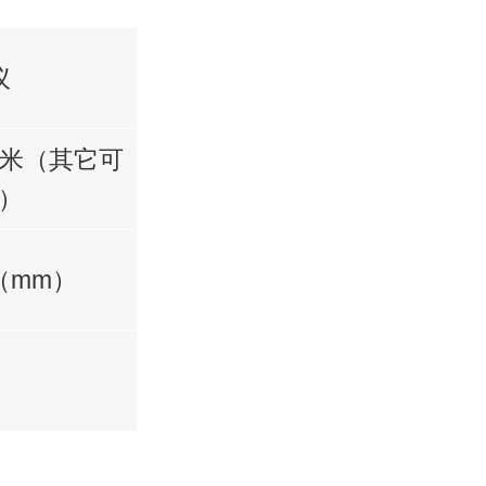
议
/1米（其它可
）
75（mm）