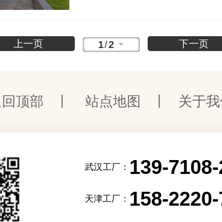
长沙的钻孔灌注桩项目大量使
因为钻孔灌注桩的桩内的注浆
注浆一定是专业的注浆管或者
上一页
下一页
1
/
2
长沙的快速发展当然离不开基
大型工程项目的开展.
返回顶部
丨
站点地图
丨
关于我
139-7108-
武汉工厂：
158-2220-
天津工厂：