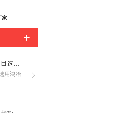
厂家
北京城市副中心家园中心项目选用鸿冶声测管、注浆管
选用鸿冶