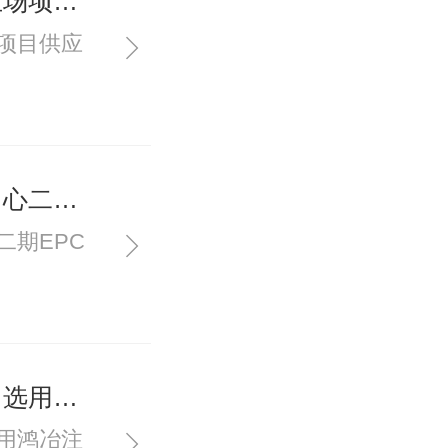
鸿冶管业为太原招商时代主场项目供应注浆管
项目供应
鸿冶管业为杭州国际博览中心二期EPC项目供应注浆管
二期EPC
南方电网综合能源大厦项目选用鸿冶注浆管
用鸿冶注