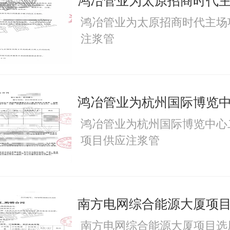
鸿冶管业为太原招商时代主场
注浆管
鸿冶管业为杭州国际博览中心
项目供应注浆管
南方电网综合能源大厦项目选