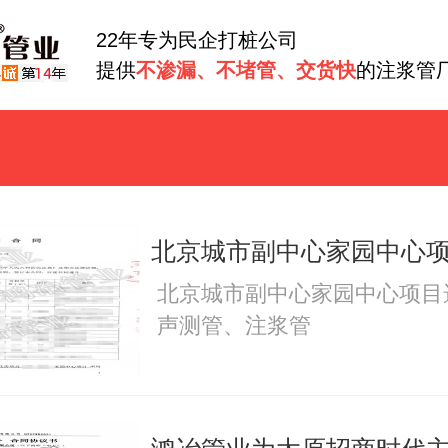
22
年专为民企打桩公司
提供
不渗漏、不堵管、交货快
的注浆管
北京城市副中心家园中心项目
声测管、注浆管